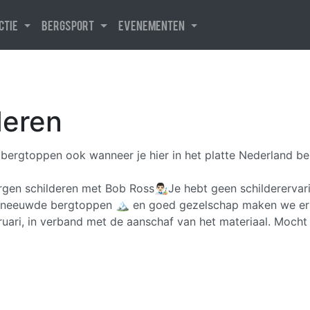
uctie
Bergsport
Evenementen
deren