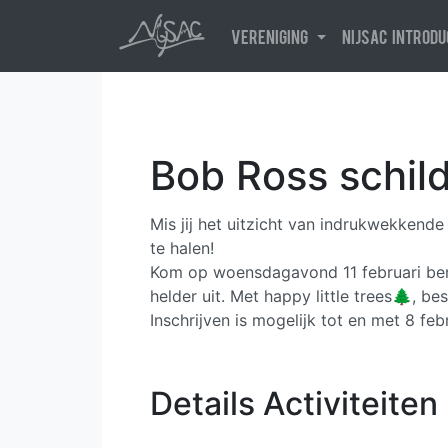
Vereniging
NijSAC introd
Bob Ross schil
Details Activiteiten