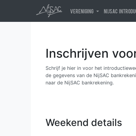
Vereniging
NijSAC introd
Inschrijven vo
Weekend details