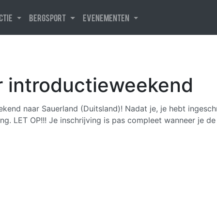
uctie
Bergsport
Evenementen
or introductieweekend